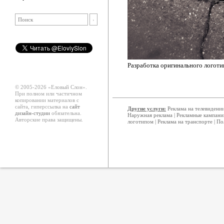
Разработка оригинального логоти
© 2005-2026 «Еловый Cлон».
При полном или частичном
копировании материалов с
сайта, гиперссылка на
сайт
Другие услуги:
Реклама на телевидени
дизайн-студии
обязательна.
Наружная реклама
|
Рекламные кампани
Авторские права защищены.
логотипом
|
Реклама на транспорте
|
По