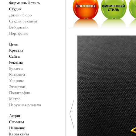
Фирменный стиль
Студия
Дизайн бюро
Студия рекламы
Веб дизайн
Портфолио
Цены
Креатив
Сайты
Реклама
Буклеты
Каталоги
Упаковка
Этикетки
Полиграфия
Метро
Наружная реклама
Акции
Слоганы
Название
Карта сайта