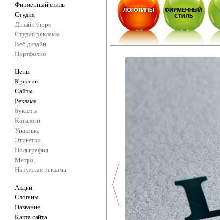
Фирменный стиль
Студия
Дизайн бюро
Студия рекламы
Веб дизайн
Портфолио
Цены
Креатив
Сайты
Реклама
Буклеты
Каталоги
Упаковка
Этикетки
Полиграфия
Метро
Наружная реклама
Акции
Слоганы
Название
Карта сайта