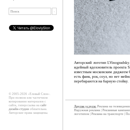
Авторский логотип LVinogradsky
идейный вдохновитель проекта Si
известным московским диджеем 
есть фанк, рок, соул, но нет мей
перебираются на барную стойку.
© 2005-2026 «Еловый Cлон».
При полном или частичном
копировании материалов с
сайта, гиперссылка на
сайт
Другие услуги:
Реклама на телевидени
дизайн-студии
обязательна.
Наружная реклама
|
Рекламные кампани
Авторские права защищены.
логотипом
|
Реклама на транспорте
|
По