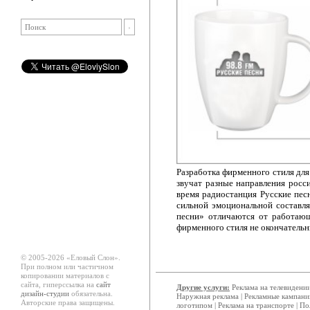
Разработка фирменного стиля дл
звучат разные направления росс
время радиостанция Русские пес
сильной эмоциональной составл
песни» отличаются от работающ
фирменного стиля не окончательн
© 2005-2026 «Еловый Cлон».
При полном или частичном
копировании материалов с
сайта, гиперссылка на
сайт
Другие услуги:
Реклама на телевидени
дизайн-студии
обязательна.
Наружная реклама
|
Рекламные кампани
Авторские права защищены.
логотипом
|
Реклама на транспорте
|
По