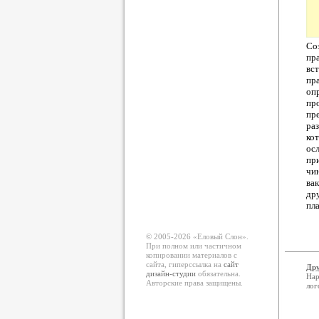
Со
пр
вс
пр
оп
пр
пр
ра
ко
ос
пр
чи
ва
др
пл
© 2005-2026 «Еловый Cлон».
При полном или частичном
копировании материалов с
сайта, гиперссылка на
сайт
Дру
дизайн-студии
обязательна.
Нар
Авторские права защищены.
лог