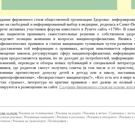
здание фирменного стиля общественной организации Здоровье: информирова
аво на свободный и информированный выбор в медицине, родилась в Санкт-Пе
трече активных участников форума известного в Рунете сайта «1796». В пла
аво пациентов принимать самостоятельные решения о собственном здор
ределяет позицию компании в вопросах вакцинопрофилактики. Являясь
офилактических прививок и считая вакцинацию тупиковым путем развития 
едоставлении той информации о прививках, которая замалчивается офици
змещение законов, регулирующих сферу вакцинопрофилактики, информацию
торая предоставляется врачам, но не доходит до потребителей, информаци
ложнений, переводы и обзоры новых публикаций в специальной литературе
ививок, где родители смогут получить советы (в том числе и от юристов), 
новники препятствуют допуску детей в детсад или в школу, настаива
кцинопрофилактики», «Бескорыстные» вакцинаторы?», «Кто есть кто в мире 
угих странах», литература по критике прививок - вот далеко не полный 
анируются к размещению на сайте.
Создание фирменного стиля на основе лого
гие услуги:
Реклама на телевидении
|
Реклама на радио
|
Реклама в метро
|
Сувениры с лого
ужная реклама
|
Рекламные кампании
|
Реклама в регионах
|
Реклама в интернете
|
Реклама в 
отипом
|
Реклама на транспорте
|
Полиграфия
|