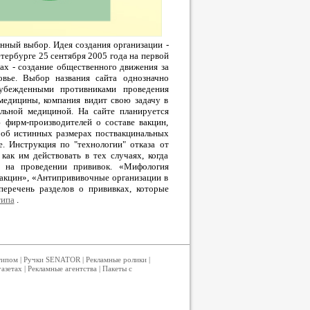
нный выбор. Идея создания организации -
тербурге 25 сентября 2005 года на первой
нах - создание общественного движения за
овье. Выбор названия сайта однозначно
 убежденными противниками проведения
медицины, компания видит свою задачу в
альной медициной. На сайте планируется
 фирм-производителей о составе вакцин,
ю об истинных размерах поствакцинальных
. Инструкция по "технологии" отказа от
как им действовать в тех случаях, когда
я на проведении прививок. «Мифология
вакцин», «Антипрививочные организации в
перечень разделов о прививках, которые
типа
.
типом
|
Ручки SENATOR
|
Рекламные ролики
|
газетах
|
Рекламные агентства
|
Пакеты с