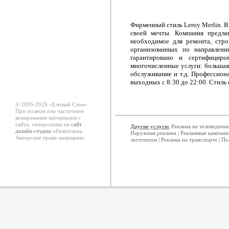
Фирменный стиль Leroy Merlin. В
своей мечты. Компания предла
необходимое для ремонта, стро
организованных по направлени
гарантировано и сертифициро
многочисленные услуги: большая и
обслуживание и т.д. Профессион
выходных с 8:30 до 22:00. Стиль
© 2005-2026 «Еловый Cлон».
При полном или частичном
копировании материалов с
сайта, гиперссылка на
сайт
Другие услуги:
Реклама на телевидени
дизайн-студии
обязательна.
Наружная реклама
|
Рекламные кампани
Авторские права защищены.
логотипом
|
Реклама на транспорте
|
По