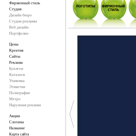
Фирменный стиль
Студия
Дизайн бюро
Студия рекламы
Веб дизайн
Портфолио
Цены
Креатив
Сайты
Реклама
Буклеты
Каталоги
Упаковка
Этикетки
Полиграфия
Метро
Наружная реклама
Акции
Слоганы
Название
Карта сайта