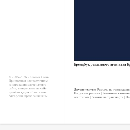
Брендбук рекламного агентства Б
© 2005-2026 «Еловый Cлон».
При полном или частичном
копировании материалов с
сайта, гиперссылка на
сайт
Другие услуги:
Реклама на телевидени
дизайн-студии
обязательна.
Наружная реклама
|
Рекламные кампани
Авторские права защищены.
логотипом
|
Реклама на транспорте
|
По