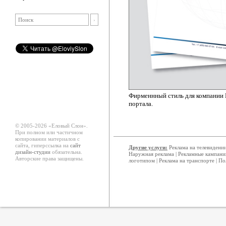
Фирменнный стиль для компании 
портала.
© 2005-2026 «Еловый Cлон».
При полном или частичном
копировании материалов с
сайта, гиперссылка на
сайт
Другие услуги:
Реклама на телевидени
дизайн-студии
обязательна.
Наружная реклама
|
Рекламные кампани
Авторские права защищены.
логотипом
|
Реклама на транспорте
|
По