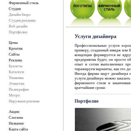
Фирменный стиль
Студия
Дизайн бюро
Студия рекламы
Веб дизайн
Портфолио
Услуги дизайнера
Цены
Профессиональные услуги хорош
Креатив
примеру, созданный имидж или бу
Сайты
концепция формируется не вдруг
предприятия будет, он просто о
Реклама
опыт и сотни выполненных про
Буклеты
тиражируем варианты, как это де
Каталоги
Иногда фирмы ищут дизайнера на
Упаковка
услуги дизайнера можно заказать 
фирменного стиля и заканчивая
Этикетки
кратчайшие сроки.
Полиграфия
Метро
Портфолио
Наружная реклама
Акции
Слоганы
Название
Карта сайта