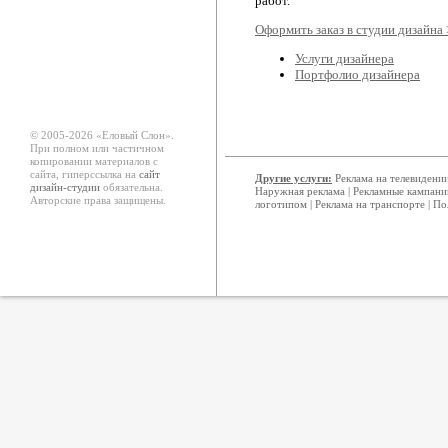
работ.
Оформить заказ в студии дизайна 
Услуги дизайнера
Портфолио дизайнера
© 2005-2026 «Еловый Cлон».
При полном или частичном
копировании материалов с
сайта, гиперссылка на
сайт
Другие услуги:
Реклама на телевидени
дизайн-студии
обязательна.
Наружная реклама
|
Рекламные кампани
Авторские права защищены.
логотипом
|
Реклама на транспорте
|
По