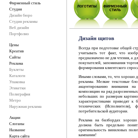
Фирменный стиль
Студия
Дизайн бюро
Студия рекламы
Веб дизайн
Портфолио
Дизайн щитов
Цены
Всегда при подготовке общей ст
Креатив
учитывать тот факт, что изоб
Сайты
предназначено не для чтения, а 
покупателей, запоминания торго
Реклама
формирования клиентского спрос
Буклеты
Каталоги
Иными словами, то, что хорошо д
рекламы. Мелкие текстовые бл
Упаковка
акцентированию внимания на 
Этикетки
композицию на ряд разрозненных
Полиграфия
небольших по размерам картин
Метро
характеристиками приводят к б
технических (Исполнителя), 
Наружная реклама
потребительской аудитории.
Акции
Реклама на билбордах хорошо 
Слоганы
должна быть предельно понятн
Название
оригинальность виниловых поло
кампании!
Карта сайта