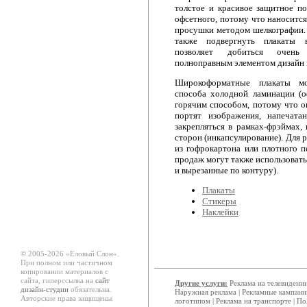
толстое и красивое защитное по
офсетного, потому что наноситс
просушки методом шелкографии.
также подвергнуть плакаты 
позволяет добиться очень
полноправным элементом дизайн 
Широкоформатные плакаты мо
способа холодной ламинации (
горячим способом, потому что о
портят изображения, напечат
закрепляться в рамках-фрэймах,
сторон (инкапсулирование). Для 
из гофрокартона или плотного п
продаж могут также использоват
и вырезанные по контуру).
Плакаты
Стикеры
Наклейки
© 2005-2026 «Еловый Cлон».
При полном или частичном
копировании материалов с
сайта, гиперссылка на
сайт
Другие услуги:
Реклама на телевидени
дизайн-студии
обязательна.
Наружная реклама
|
Рекламные кампани
Авторские права защищены.
логотипом
|
Реклама на транспорте
|
По