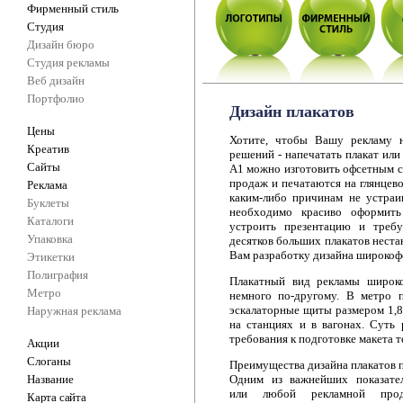
Фирменный стиль
Студия
Дизайн бюро
Студия рекламы
Веб дизайн
Портфолио
Дизайн плакатов
Цены
Хотите, чтобы Вашу рекламу 
Креатив
решений - напечатать плакат или
Сайты
А1 можно изготовить офсетным с
продаж и печатаются на глянцево
Реклама
каким-либо причинам не устраи
Буклеты
необходимо красиво оформить
Каталоги
устроить презентацию и требу
Упаковка
десятков больших плакатов нест
Вам разработку дизайна широкоф
Этикетки
Полиграфия
Плакатный вид рекламы широко
Метро
немного по-другому. В метро 
эскалаторные щиты размером 1,8
Наружная реклама
на станциях и в вагонах. Суть 
требования к подготовке макета т
Акции
Слоганы
Преимущества дизайна плакатов 
Название
Одним из важнейших показател
или любой рекламной проду
Карта сайта