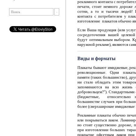
рекламного контакта с потребите
печати, стоит немного дороже л
сотни, а то и тысячи людей! 
контакта с потребителем у плак
изготовление плакатов обычно я
Если Ваша продукция (или услуг
сосредоточения вашей целевой
будут оптимальным выбором. Кр
наружной рекламе), являются са
Виды и форматы
Плакаты бывают имиджевые, рек
революционные. Одни плака
памяти (таких большинство), дру
ни стало обладать этим товаро
запоминаются на всю жизнь (
добровольцем?"). Стандартными
(бюджетные, относительно н
большинстве случаев при больши
более (сверхширокие имиджевые 
Рекламные плакаты обычно печат
или покрываться лаком. Ламинир
но стоят существенно дороже, 
при изготовлении больших тираж
покрытие офсетным лаком при 