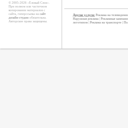
© 2005-2026 «Еловый Cлон».
При полном или частичном
копировании материалов с
сайта, гиперссылка на
сайт
Другие услуги:
Реклама на телевидени
дизайн-студии
обязательна.
Наружная реклама
|
Рекламные кампани
Авторские права защищены.
логотипом
|
Реклама на транспорте
|
По