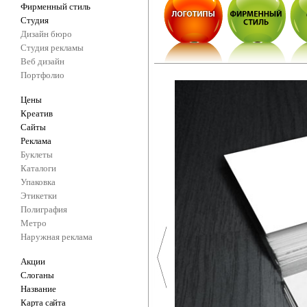
Фирменный стиль
Студия
Дизайн бюро
Студия рекламы
Веб дизайн
Портфолио
Цены
Креатив
Сайты
Реклама
Буклеты
Каталоги
Упаковка
Этикетки
Полиграфия
Метро
Наружная реклама
Акции
Слоганы
Название
Карта сайта