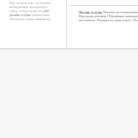
При полном или частичном
копировании материалов с
сайта, гиперссылка на
сайт
Другие услуги:
Реклама на телевидени
дизайн-студии
обязательна.
Наружная реклама
|
Рекламные кампани
Авторские права защищены.
логотипом
|
Реклама на транспорте
|
По