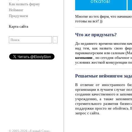
Как назвать фирму
Нейминг
Придумаем
Многие из тех фирм, что начинают
готовы на всё! ))
Карта сайта
Что же придумать?
До недавнего времени многим на
над тем, как назвать свою фир
парикмахерским или салонам (Мар
компании
, но сегодня обычное 
условиях жесткой конкуренции п
Решаемые неймингом зад
В отличие от иностранного би
организации в лучшем случае пол
создании качественного и запом
учреждению, а также запомнит
стремительного развития бизне
поддержки просто не обойтись. 
запрос с сайта.
© 2005-2026 «Еловый Cлон».