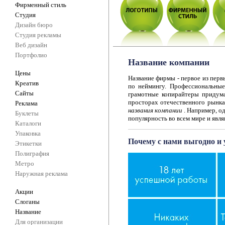
Фирменный стиль
Студия
Дизайн бюро
Студия рекламы
Веб дизайн
Портфолио
Название компании
Цены
Название фирмы - первое из пер
Креатив
по неймингу. Профессиональны
Сайты
грамотные копирайтеры придума
просторах отечественного рынка,
Реклама
названия компании
. Например, о
Буклеты
популярность во всем мире и явл
Каталоги
Упаковка
Почему с нами выгодно и 
Этикетки
Полиграфия
Метро
Наружная реклама
Акции
Слоганы
Название
Для организации