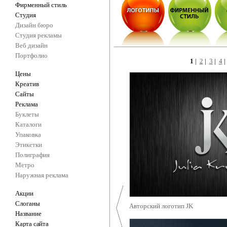
Фирменный стиль
Студия
Дизайн бюро
Студия рекламы
Веб дизайн
Портфолио
1
|
2
|
3
|
4
Цены
Креатив
Сайты
Реклама
Буклеты
Каталоги
Упаковка
Этикетки
Полиграфия
Метро
Наружная реклама
Акции
Слоганы
Авторский логотип JK
Название
Карта сайта