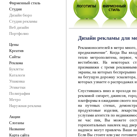
Фирменный стиль
Студия
Дизайн бюро
Студия рекламы
Веб дизайн
Портфолио
Дизайн рекламы для м
Цены
Рекламоносителей в метро много,
Креатив
предназначение". Когда Вы вхо
Сайты
тепло метрополитена, первое,
вестибюлях. На некоторых с
Реклама
призмавижн с тремя рекламными
Буклеты
экраны, на которых беспрерывно
Каталоги
на бегущую дорожку эскалатора, 
Упаковка
которых узнаете о распродажах и
Этикетки
Спустившись вниз и проходя по 
Полиграфия
рекламой сигарет, джинсов, горо
Метро
платформы в ожидании своего пое
на путевых стенах, демонстр
Наружная реклама
продуктовые изделия, лекарст
услугами агентств по недвижимос
Акции
не час пик, Вы можете сест
Слоганы
горизонтальных наклеек над двер
Название
надписи могут привлечь Ваше вн
Если Вы стоите или уже готовитес
Карта сайта