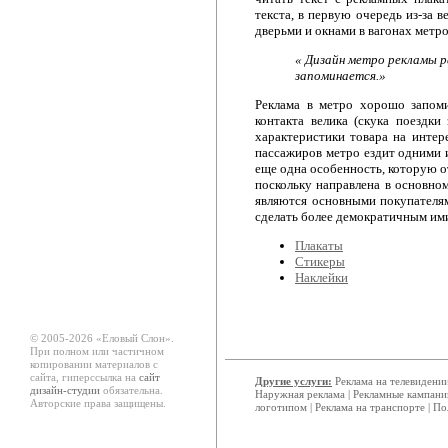
текста, в первую очередь из-за 
дверьми и окнами в вагонах метро
« Дизайн метро рекламы 
запоминается.»
Реклама в метро хорошо запоми
контакта велика (скука поездки
характеристики товара на интер
пассажиров метро ездит одними 
еще одна особенность, которую о
поскольку направлена в основно
являются основными покупателям
сделать более демократичным им
Плакаты
Стикеры
Наклейки
© 2005-2026 «Еловый Cлон».
При полном или частичном
копировании материалов с
сайта, гиперссылка на
сайт
Другие услуги:
Реклама на телевидени
дизайн-студии
обязательна.
Наружная реклама
|
Рекламные кампани
Авторские права защищены.
логотипом
|
Реклама на транспорте
|
По