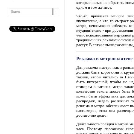
которые нельзя не обратить вним
одном и том же мест.
Что-то привлечет меньше вним
впечатление, а что-то сыграет 
метро, невозможно избежать ко
неудивительно - при достижении 
чем с использованием наружной р
традиционных рекламоносителей 
растут. В связи с вышесказанным
Реклама в метрополитене
Для рекламы в метро, как и рань
должны быть короткими и круп
такими, чтобы читались за 1 ми
быть интересной, чтобы не на
стикерам в вагонах метро такие
количество текста может быть б
может быть эффективна для лок
распродаж, недель различных т
реклама в метро обеспечивает в
пассажиров, если она размещае
достаточно долго.
Длительность поездки в вагоне ме
часа. Поэтому пассажиры скло
читать текст с рекламных плака