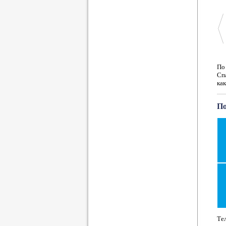
По 
Спа
как
По
Те