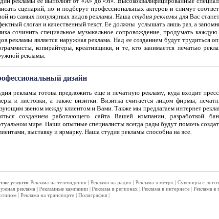
удии рекламы ее выполнят от «А» до «Я». Высококвалифицированные специали
писать сценарий, но и подберут профессиональных актеров и снимут соотве
ной из самых популярных видов рекламы. Наша
студия рекламы
для Вас стане
фектный слоган и качественный текст. Ее должны услышать лишь раз, а запом
лика сочинить специальное музыкальное сопровождение, продумать каждую
дов рекламы является наружная реклама. Над ее созданием будут трудиться 
ограммисты, копирайтеры, креативщики, и те, кто занимается печатью рек
ружной рекламы.
офессиональный дизайн
удия рекламы готова предложить еще и печатную рекламу, куда входит пресс
аеры и листовки, а также визитки. Визитка считается лицом фирмы, печат
язующим звеном между клиентом и Вами. Также мы предлагаем интернет рекла
няться созданием работающего сайта Вашей компании, разработкой бан
ртуальном мире. Наши опытные специалисты всегда рады будут помочь создат
лиентами, выставку и ярмарку. Наша студия рекламы способна на все.
гие услуги:
Реклама на телевидении
|
Реклама на радио
|
Реклама в метро
|
Сувениры с лого
ужная реклама
|
Рекламные кампании
|
Реклама в регионах
|
Реклама в интернете
|
Реклама в 
отипом
|
Реклама на транспорте
|
Полиграфия
|