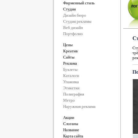
Фирменный стиль
Студия
Дизайн бюро
Студия рекламы
Веб дизайн
Портфолио
С
Цены
Ст
Креатив
тр
Сайты
рек
Реклама
Буклеты
По
Каталоги
Упаковка
Этикетки
Полиграфия
Метро
Наружная реклама
Акции
Слоганы
Название
Карта сайта