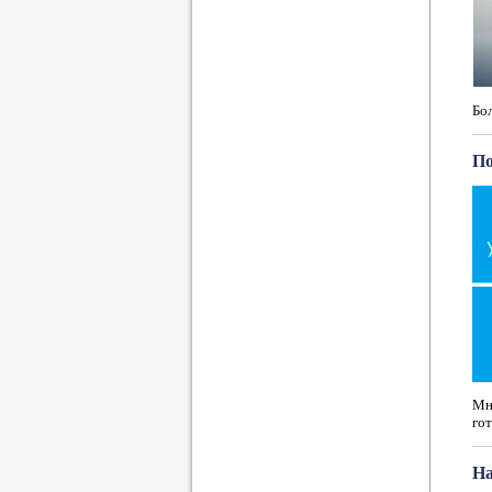
Бо
По
Мно
гот
На