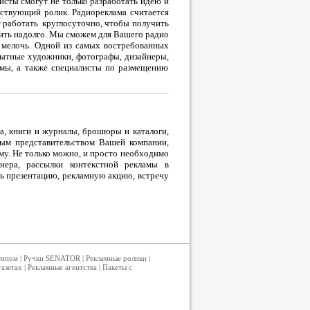
сты смогут не только разработать идею и
тствующий ролик. Радиореклама считается
т работать круглосуточно, чтобы получить
нить надолго. Мы сможем для Вашего радио
 мелочь. Одной из самых востребованных
опытные художники, фотографы, дизайнеры,
ламы, а также специалисты по размещению
а, книги и журналы, брошюры и каталоги,
ным представительством Вашей компании,
му. Не только можно, и просто необходимо
нера, рассылки контекстной рекламы в
ь презентацию, рекламную акцию, встречу
типом
|
Ручки SENATOR
|
Рекламные ролики
|
газетах
|
Рекламные агентства
|
Пакеты с