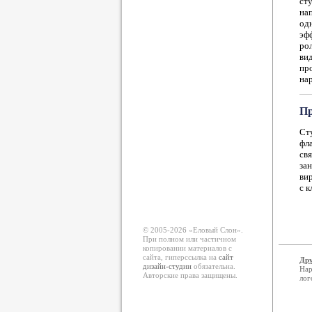
ст
на
од
эф
ро
ви
пр
на
Пр
Ст
фл
св
за
ви
с к
© 2005-2026 «Еловый Cлон».
При полном или частичном
копировании материалов с
сайта, гиперссылка на
сайт
Дру
дизайн-студии
обязательна.
Нар
Авторские права защищены.
лог