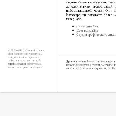
задание более качественно, чем
дополнительных иллюстраций.
информационной части. Они по
Иллюстрации помогают более на
материале.
Стили дизайна
Цвет в дизайне
Студия графического диза
© 2005-2026 «Еловый Cлон».
При полном или частичном
копировании материалов с
сайта, гиперссылка на
сайт
Другие услуги:
Реклама на телевидени
дизайн-студии
обязательна.
Наружная реклама
|
Рекламные кампани
Авторские права защищены.
логотипом
|
Реклама на транспорте
|
По