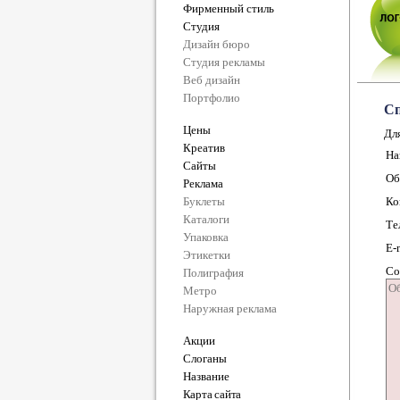
Фирменный стиль
Студия
Дизайн бюро
Студия рекламы
Веб дизайн
Портфолио
Сп
Цены
Для
Креатив
На
Сайты
Об
Реклама
Буклеты
Ко
Каталоги
Те
Упаковка
E-
Этикетки
Со
Полиграфия
Метро
Наружная реклама
Акции
Слоганы
Название
Карта сайта