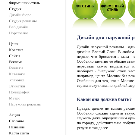
Фирменный стиль
Студия
Дизайн бюро
Студия рекламы
Веб дизайн
Портфолио
Дизайн для наружной 
Цены
Дизайн наружной рекламы - одн
Креатив
дизайна Еловый Слон. В любом 
Сайты
первое, что бросается в глаза -
Особенно заметно ее обилие стан
Реклама
перестала как-то выделяться 
Буклеты
наоборот - "наружка" стала час
Каталоги
например, центр Москвы без рек
Упаковка
Особенно для тех, кто в Москве
серым и скучным, по крайней мер
Этикетки
Полиграфия
Метро
Какой она должна быть?
Наружная реклама
Правда, далеко не всякая реклам
Особенно сложно сделать такую 
Акции
служить даже определенным орие
Слоганы
по городу, действительно побуж
Название
услуги и так далее.
Карта сайта