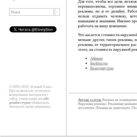
Для того, чтобы все цели, возло
перевыполнены, огромное вним
рекламы, но и ее дизайну. Раб
нельзя отдавать человеку, ко
навыками и знаниями. Именно пр
работать на вашу компанию.
Что касается стоимости наружной
меньше других типов рекламы, н
рекламы, ее территориальное ра
этого, на стоимость наружной рек
Афиши
Билборды
Брандмауэры
© 2005-2026 «Еловый Cлон».
При полном или частичном
копировании материалов с
сайта, гиперссылка на
сайт
Другие услуги:
Реклама на телевидени
дизайн-студии
обязательна.
Наружная реклама
|
Рекламные кампани
Авторские права защищены.
логотипом
|
Реклама на транспорте
|
По