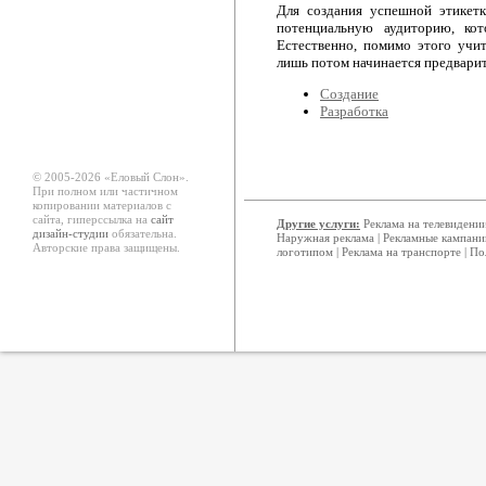
Для создания успешной этикет
потенциальную аудиторию, кот
Естественно, помимо этого учи
лишь потом начинается предварит
Создание
Разработка
© 2005-2026 «Еловый Cлон».
При полном или частичном
копировании материалов с
сайта, гиперссылка на
сайт
Другие услуги:
Реклама на телевидени
дизайн-студии
обязательна.
Наружная реклама
|
Рекламные кампани
Авторские права защищены.
логотипом
|
Реклама на транспорте
|
По