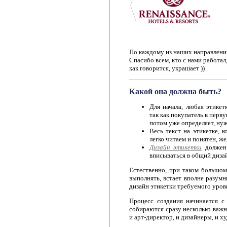
По каждому из наших направлений
Спасибо всем, кто с нами работал,
как говорится, украшает ))
Какой она должна быть?
Для начала, любая этикет
так как покупатель в перву
потом уже определяет, нужн
Весь текст на этикетке, 
легко читаем и понятен, ж
Дизайн этикетки
должен
вписываться в общий дизай
Естественно, при таком большом
выполнять, встает вполне разум
дизайн этикетки требуемого уров
Процесс создания начинается с 
собираются сразу несколько важ
и арт-директор, и дизайнеры, и 