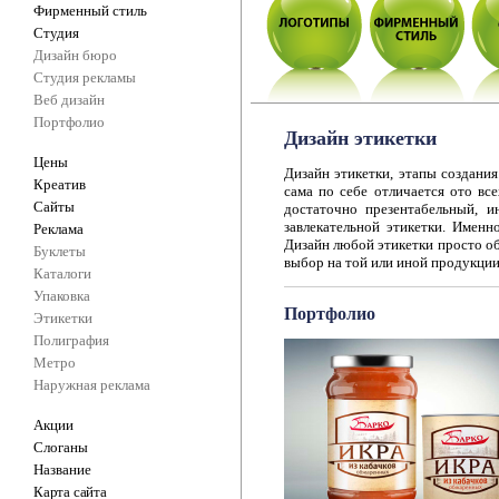
Фирменный стиль
Студия
Дизайн бюро
Студия рекламы
Веб дизайн
Портфолио
Дизайн этикетки
Цены
Дизайн этикетки, этапы создания
Креатив
сама по себе отличается ото вс
Сайты
достаточно презентабельный, и
завлекательной этикетки. Именн
Реклама
Дизайн любой этикетки просто об
Буклеты
выбор на той или иной продукции 
Каталоги
Упаковка
Портфолио
Этикетки
Полиграфия
Метро
Наружная реклама
Акции
Слоганы
Название
Карта сайта