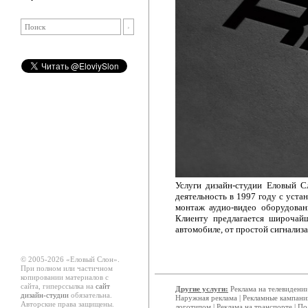
Услуги дизайн-студии Еловый 
деятельность в 1997 году с уста
монтаж аудио-видео оборудован
Клиенту предлагается широчайш
автомобиле, от простой сигнализ
© 2005-2026 «Еловый Cлон».
При полном или частичном
копировании материалов с
сайта, гиперссылка на
сайт
Другие услуги:
Реклама на телевидени
дизайн-студии
обязательна.
Наружная реклама
|
Рекламные кампани
Авторские права защищены.
логотипом
|
Реклама на транспорте
|
По