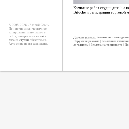
Комплекс работ студии дизайна п
Brioche и регистрации торговой м
© 2005-2026 «Еловый Cлон».
При полном или частичном
копировании материалов с
сайта, гиперссылка на
сайт
Другие услуги:
Реклама на телевидени
дизайн-студии
обязательна.
Наружная реклама
|
Рекламные кампани
Авторские права защищены.
логотипом
|
Реклама на транспорте
|
По