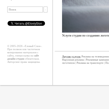
Услуги студии по созданию логот
© 2005-2026 «Еловый Cлон».
При полном или частичном
копировании материалов с
сайта, гиперссылка на
сайт
Другие услуги:
Реклама на телевидени
дизайн-студии
обязательна.
Наружная реклама
|
Рекламные кампани
Авторские права защищены.
логотипом
|
Реклама на транспорте
|
По