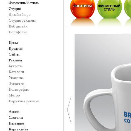
Фирменный стиль
Студия
Дизайн бюро
Студия рекламы
Веб дизайн
Портфолио
Цены
Креатив
Сайты
Реклама
Буклеты
Каталоги
Упаковка
Этикетки
Полиграфия
Метро
Наружная реклама
Акции
Слоганы
Название
Карта сайта