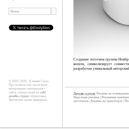
Создание логотипа группы Ноябрь
копеек, символизирует совмес
разработан уникальный авторский
© 2005-2026 «Еловый Cлон».
При полном или частичном
копировании материалов с
сайта, гиперссылка на
сайт
Другие услуги:
Реклама на телевидени
дизайн-студии
обязательна.
Наружная реклама
|
Рекламные кампани
Авторские права защищены.
логотипом
|
Реклама на транспорте
|
По