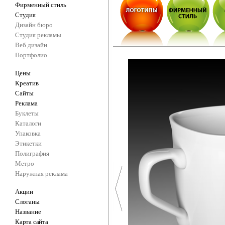
Фирменный стиль
Студия
Дизайн бюро
Студия рекламы
Веб дизайн
Портфолио
Цены
Креатив
Сайты
Реклама
Буклеты
Каталоги
Упаковка
Этикетки
Полиграфия
Метро
Наружная реклама
Акции
Слоганы
Название
Карта сайта