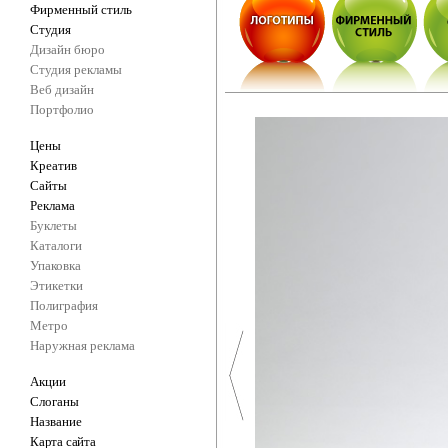
Фирменный стиль
Студия
Дизайн бюро
Студия рекламы
Веб дизайн
Портфолио
Цены
Креатив
Сайты
Реклама
Буклеты
Каталоги
Упаковка
Этикетки
Полиграфия
Метро
Наружная реклама
Акции
Слоганы
Название
Карта сайта