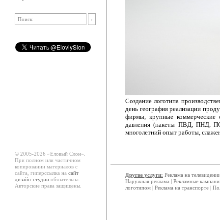
Создание логотипа производствен
день география реализации прод
фирмы, крупные коммерческие о
давления (пакеты ПВД, ПНД, ПС
многолетний опыт работы, слаже
© 2005-2026 «Еловый Cлон».
При полном или частичном
копировании материалов с
сайта, гиперссылка на
сайт
Другие услуги:
Реклама на телевидени
дизайн-студии
обязательна.
Наружная реклама
|
Рекламные кампани
Авторские права защищены.
логотипом
|
Реклама на транспорте
|
По