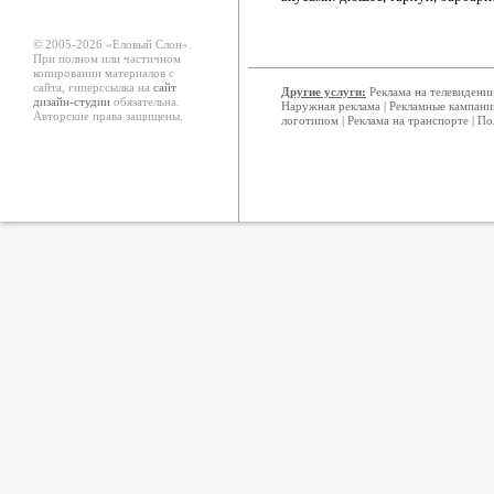
© 2005-2026 «Еловый Cлон».
При полном или частичном
копировании материалов с
сайта, гиперссылка на
сайт
Другие услуги:
Реклама на телевидени
дизайн-студии
обязательна.
Наружная реклама
|
Рекламные кампани
Авторские права защищены.
логотипом
|
Реклама на транспорте
|
По