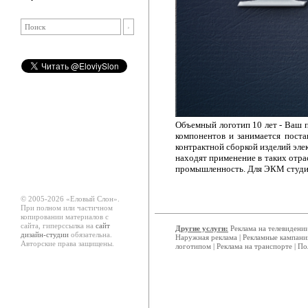
Объемный логотип 10 лет - Ваш
компонентов и занимается пост
контрактной сборкой изделий эл
находят применение в таких отра
промышленность. Для ЭКМ студия
© 2005-2026 «Еловый Cлон».
При полном или частичном
копировании материалов с
сайта, гиперссылка на
сайт
Другие услуги:
Реклама на телевидени
дизайн-студии
обязательна.
Наружная реклама
|
Рекламные кампани
Авторские права защищены.
логотипом
|
Реклама на транспорте
|
По