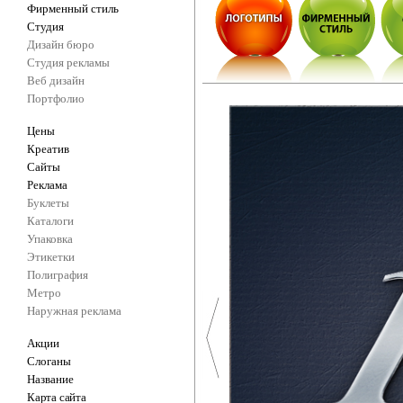
Фирменный стиль
Студия
Дизайн бюро
Студия рекламы
Веб дизайн
Портфолио
Цены
Креатив
Сайты
Реклама
Буклеты
Каталоги
Упаковка
Этикетки
Полиграфия
Метро
Наружная реклама
Акции
Слоганы
Название
Карта сайта