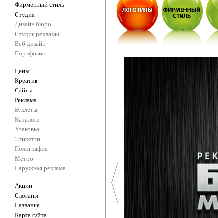
Фирменный стиль
Студия
Дизайн бюро
Студия рекламы
Веб дизайн
Портфолио
Цены
Креатив
Сайты
Реклама
Буклеты
Каталоги
Упаковка
Этикетки
Полиграфия
Метро
Наружная реклама
Акции
Слоганы
Название
Карта сайта