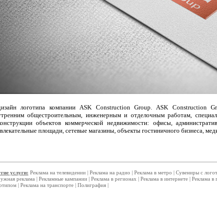
дизайн логотипа компании ASK Construction Group. ASK Construction 
утренним общестроительным, инженерным и отделочным работам, специа
конструкции объектов коммерческой недвижимости: офисы, административ
влекательные площади, сетевые магазины, объекты гостиничного бизнеса, ме
гие услуги:
Реклама на телевидении
|
Реклама на радио
|
Реклама в метро
|
Сувениры с лого
ужная реклама
|
Рекламные кампании
|
Реклама в регионах
|
Реклама в интернете
|
Реклама в 
отипом
|
Реклама на транспорте
|
Полиграфия
|