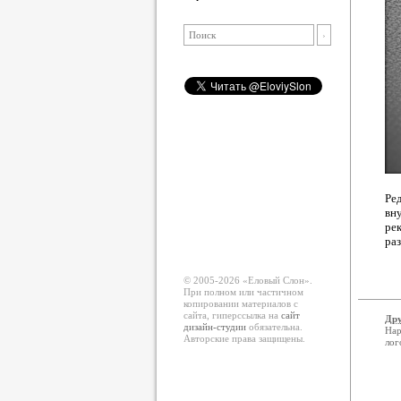
Ре
вн
ре
раз
© 2005-2026 «Еловый Cлон».
При полном или частичном
копировании материалов с
сайта, гиперссылка на
сайт
Дру
дизайн-студии
обязательна.
Нар
Авторские права защищены.
лог