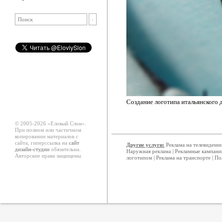
Создание логотипа итальянского д
© 2005-2026 «Еловый Cлон».
При полном или частичном
копировании материалов с
сайта, гиперссылка на
сайт
Другие услуги:
Реклама на телевидени
дизайн-студии
обязательна.
Наружная реклама
|
Рекламные кампани
Авторские права защищены.
логотипом
|
Реклама на транспорте
|
По