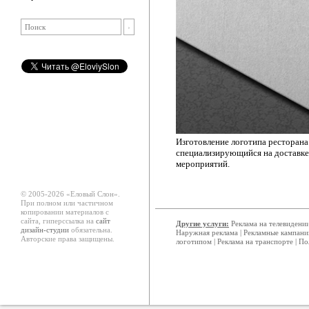
Изготовление логотипа ресторана
специализирующийся на доставке
мероприятий.
© 2005-2026 «Еловый Cлон».
При полном или частичном
копировании материалов с
сайта, гиперссылка на
сайт
Другие услуги:
Реклама на телевидени
дизайн-студии
обязательна.
Наружная реклама
|
Рекламные кампани
Авторские права защищены.
логотипом
|
Реклама на транспорте
|
По