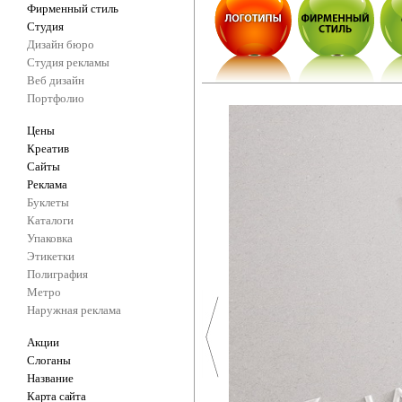
Фирменный стиль
Студия
Дизайн бюро
Студия рекламы
Веб дизайн
Портфолио
Цены
Креатив
Сайты
Реклама
Буклеты
Каталоги
Упаковка
Этикетки
Полиграфия
Метро
Наружная реклама
Акции
Слоганы
Название
Карта сайта