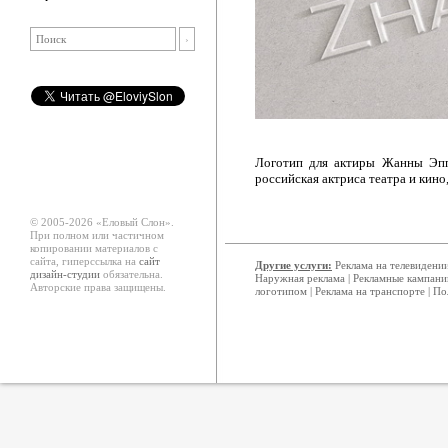
Логотип для актиры Жанны Эпп
российская актриса театра и кино
© 2005-2026 «Еловый Cлон».
При полном или частичном
копировании материалов с
сайта, гиперссылка на
сайт
Другие услуги:
Реклама на телевидени
дизайн-студии
обязательна.
Наружная реклама
|
Рекламные кампани
Авторские права защищены.
логотипом
|
Реклама на транспорте
|
По