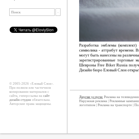
Разработка эмблемы (комплект)
символика - аттрибут времени. 
могут быть нанесены на различные
зарегистрированные торговые м
Шевроны Free Biker Russia полу
Дизайн бюро Еловый Слон открыт
© 2005-2026 «Еловый Cлон».
При полном или частичном
копировании материалов с
сайта, гиперссылка на
сайт
Другие услуги:
Реклама на телевидени
дизайн-студии
обязательна.
Наружная реклама
|
Рекламные кампани
Авторские права защищены.
логотипом
|
Реклама на транспорте
|
По