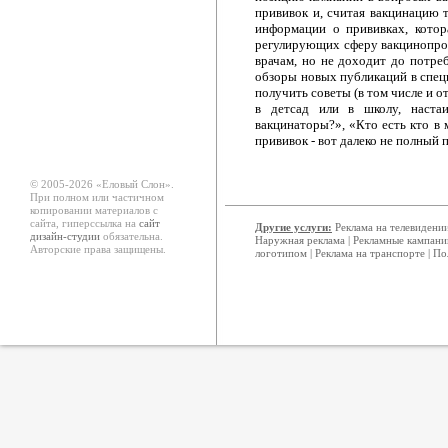
прививок и, считая вакцинацию 
информации о прививках, котор
регулирующих сферу вакцинопроф
врачам, но не доходит до потр
обзоры новых публикаций в специ
получить советы (в том числе и о
в детсад или в школу, наста
вакцинаторы?», «Кто есть кто в
прививок - вот далеко не полный 
© 2005-2026 «Еловый Cлон».
При полном или частичном
копировании материалов с
сайта, гиперссылка на
сайт
Другие услуги:
Реклама на телевидени
дизайн-студии
обязательна.
Наружная реклама
|
Рекламные кампани
Авторские права защищены.
логотипом
|
Реклама на транспорте
|
По