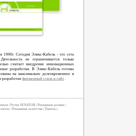
в 1990г. Сегодня Эликс-Кабель - это сеть
ятельность не ограничивается только
 целью считает внедрение инновационных
учные разработки. В Эликс-Кабель готовы
рованы на максимально долговременное и
я разработан
фирменный стиль и сайт
.
типом
|
Ручки SENATOR
|
Рекламные ролики
|
газетах
|
Рекламные агентства
|
Пакеты с