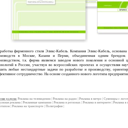
зработка фирменного стиля Эликс-Кабель. Компания Эликс-Кабель, основана 
оизводств в Москве, Казани и Перми, объединенная одним брендом. Д
оизводством, т.к. фирма являемся заводом нового поколения и основной
хнологий в России, участвуя во всероссийских проектах и осуществляя на
шить любые нестандартные задачи по разработке и производству, ориенти
фективное сотрудничество. На основе созданного нового логотипа предприяти
гие услуги:
Реклама на телевидении
|
Реклама на радио
|
Реклама в метро
|
Сувениры с лого
ужная реклама
|
Рекламные кампании
|
Реклама в регионах
|
Реклама в интернете
|
Реклама в 
отипом
|
Реклама на транспорте
|
Полиграфия
|