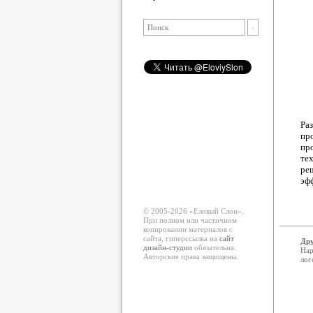
Ра
пр
пр
те
ре
эф
© 2005-2026 «Еловый Cлон».
При полном или частичном
копировании материалов с
сайта, гиперссылка на
сайт
Дру
дизайн-студии
обязательна.
Нар
Авторские права защищены.
лог