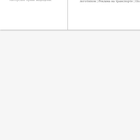
логотипом
|
Реклама на транспорте
|
По