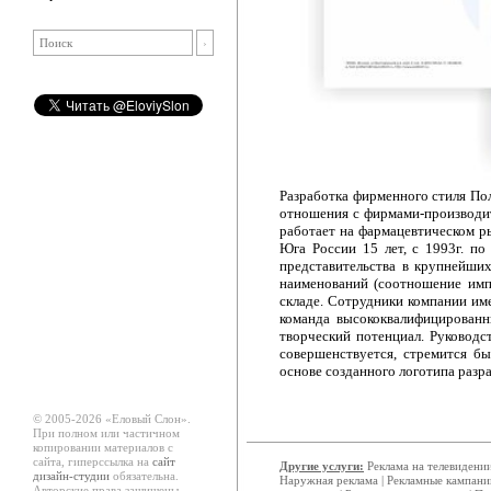
Разработка фирменного стиля По
отношения с фирмами-производит
работает на фармацевтическом р
Юга России 15 лет, с 1993г. п
представительства в крупнейши
наименований (соотношение имп
складе. Сотрудники компании им
команда высококвалифицированн
творческий потенциал. Руководс
совершенствуется, стремится б
основе созданного логотипа разр
© 2005-2026 «Еловый Cлон».
При полном или частичном
копировании материалов с
сайта, гиперссылка на
сайт
Другие услуги:
Реклама на телевидени
дизайн-студии
обязательна.
Наружная реклама
|
Рекламные кампани
Авторские права защищены.