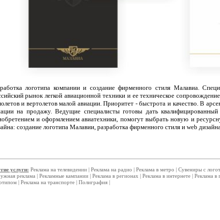
зработка логотипа компании и создание фирменного стиля Малавиа. Специ
ссийский рынок легкой авиационной техники и ее техническое сопровождени
олетов и вертолетов малой авиации. Приоритет - быстрота и качество. В арс
иации на продажу. Ведущие специалисты готовы дать квалифицированный
иобретением и оформлением авиатехники, помогут выбрать новую и ресурсн
айна: создание логотипа Малавии, разработка фирменного стиля и web дизайна
гие услуги:
Реклама на телевидении
|
Реклама на радио
|
Реклама в метро
|
Сувениры с лого
ужная реклама
|
Рекламные кампании
|
Реклама в регионах
|
Реклама в интернете
|
Реклама в 
отипом
|
Реклама на транспорте
|
Полиграфия
|