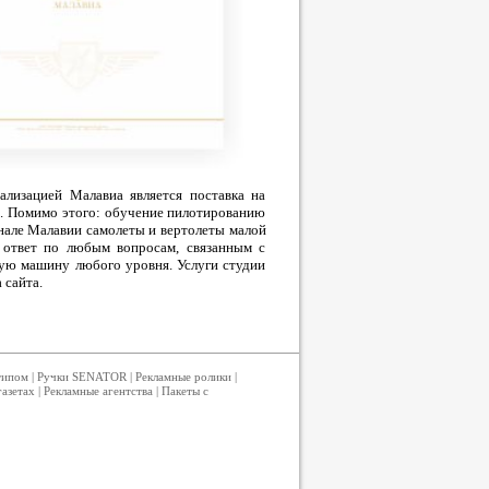
ализацией Малавиа является поставка на
е. Помимо этого: обучение пилотированию
енале Малавии самолеты и вертолеты малой
 ответ по любым вопросам, связанным с
ую машину любого уровня. Услуги студии
 сайта.
типом
|
Ручки SENATOR
|
Рекламные ролики
|
газетах
|
Рекламные агентства
|
Пакеты с