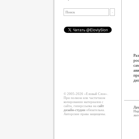
Ра
ро
сам
ав
пр
диз
© 2005-2026 «Еловый Cлон».
При полном или частичном
копировании материалов с
сайта, гиперссылка на
сайт
Дру
дизайн-студии
обязательна.
Нар
Авторские права защищены.
лог