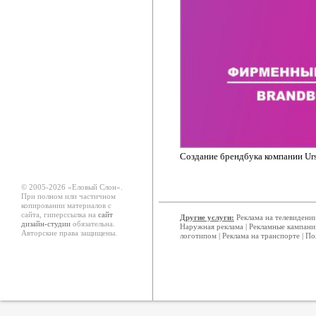
Создание брендбука компании Ursa
© 2005-2026 «Еловый Cлон».
При полном или частичном
копировании материалов с
сайта, гиперссылка на
сайт
Другие услуги:
Реклама на телевидени
дизайн-студии
обязательна.
Наружная реклама
|
Рекламные кампани
Авторские права защищены.
логотипом
|
Реклама на транспорте
|
По