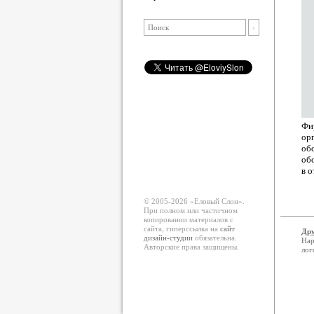
Фи
ор
об
обо
в 
© 2005-2026 «Еловый Cлон».
При полном или частичном
копировании материалов с
сайта, гиперссылка на
сайт
Дру
дизайн-студии
обязательна.
Нар
Авторские права защищены.
лог