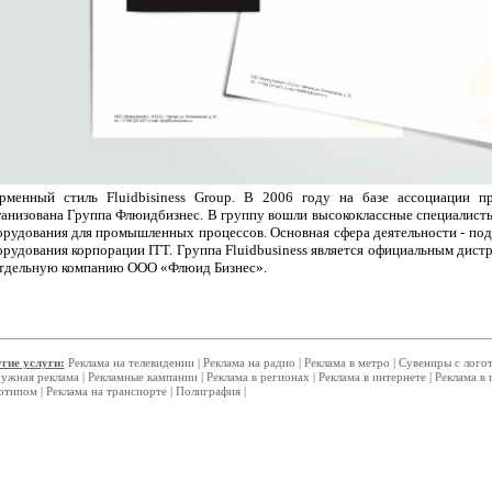
рменный стиль Fluidbisiness Group. В 2006 году на базе ассоциации 
ганизована Группа Флюидбизнес. В группу вошли высококлассные специалисты
орудования для промышленных процессов. Основная сфера деятельности - под
рудования корпорации ITT. Группа Fluidbusiness является официальным дистр
отдельную компанию OOO «Флюид Бизнес».
гие услуги:
Реклама на телевидении
|
Реклама на радио
|
Реклама в метро
|
Сувениры с лого
ужная реклама
|
Рекламные кампании
|
Реклама в регионах
|
Реклама в интернете
|
Реклама в 
отипом
|
Реклама на транспорте
|
Полиграфия
|