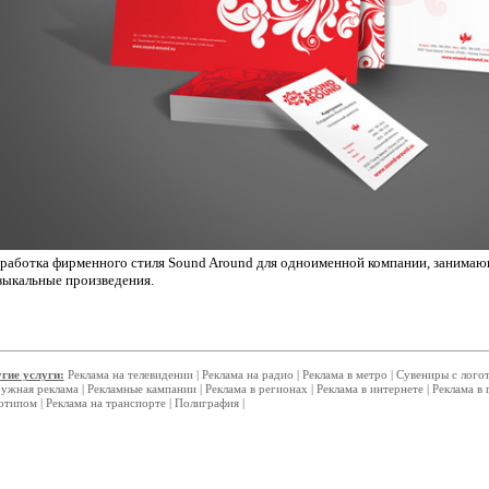
зработка фирменного стиля Sound Around для одноименной компании, занимаю
зыкальные произведения.
гие услуги:
Реклама на телевидении
|
Реклама на радио
|
Реклама в метро
|
Сувениры с лого
ужная реклама
|
Рекламные кампании
|
Реклама в регионах
|
Реклама в интернете
|
Реклама в 
отипом
|
Реклама на транспорте
|
Полиграфия
|