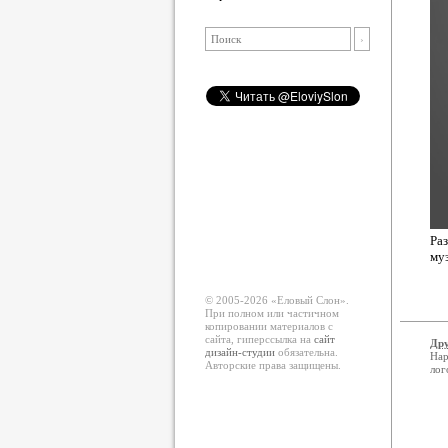
Ра
му
© 2005-2026 «Еловый Cлон».
При полном или частичном
копировании материалов с
сайта, гиперссылка на
сайт
Дру
дизайн-студии
обязательна.
Нар
Авторские права защищены.
лог