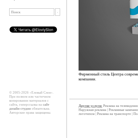
Фирменный стиль Центра совреме
компании.
© 2005-2026 «Еловый Cлон».
При полном или частичном
копировании материалов с
сайта, гиперссылка на
сайт
Другие услуги:
Реклама на телевидени
дизайн-студии
обязательна.
Наружная реклама
|
Рекламные кампани
Авторские права защищены.
логотипом
|
Реклама на транспорте
|
По