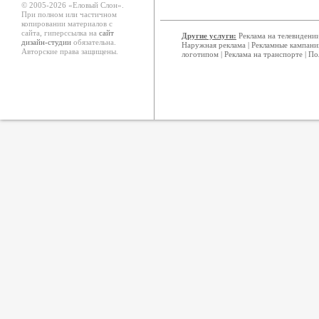
© 2005-2026 «Еловый Cлон».
При полном или частичном
копировании материалов с
сайта, гиперссылка на
сайт
Другие услуги:
Реклама на телевидени
дизайн-студии
обязательна.
Наружная реклама
|
Рекламные кампани
Авторские права защищены.
логотипом
|
Реклама на транспорте
|
По