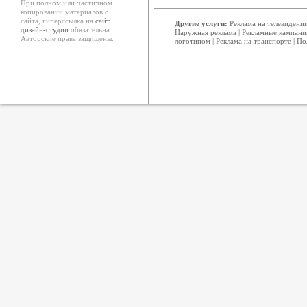
При полном или частичном
копировании материалов с
сайта, гиперссылка на
сайт
Другие услуги:
Реклама на телевидени
дизайн-студии
обязательна.
Наружная реклама
|
Рекламные кампани
Авторские права защищены.
логотипом
|
Реклама на транспорте
|
По