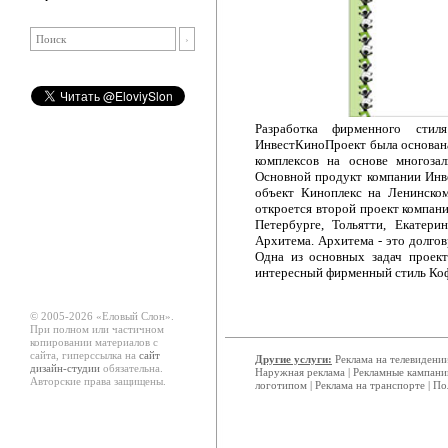
Разработка фирменного сти
ИнвестКиноПроект была основана
комплексов на основе многоза
Основной продукт компании Ин
объект Киноплекс на Ленинском
откроется второй проект компани
Петербурге, Тольятти, Екатери
Архитема. Архитема - это долго
Одна из основных задач проект
интересный фирменный стиль Коф
© 2005-2026 «Еловый Cлон».
При полном или частичном
копировании материалов с
сайта, гиперссылка на
сайт
Другие услуги:
Реклама на телевидени
дизайн-студии
обязательна.
Наружная реклама
|
Рекламные кампани
Авторские права защищены.
логотипом
|
Реклама на транспорте
|
По