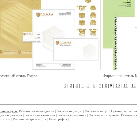
рменный стиль Гофра
Фирменный стиль 
1
|
2
|
3
|
4
|
5
|
6
|
7
|
8
|
9
|
10
|
11
|
12
гие услуги:
Реклама на телевидении
|
Реклама на радио
|
Реклама в метро
|
Сувениры с лого
ужная реклама
|
Рекламные кампании
|
Реклама в регионах
|
Реклама в интернете
|
Реклама в 
отипом
|
Реклама на транспорте
|
Полиграфия
|