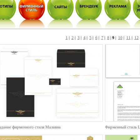
1
|
2
|
3
|
4
|
5
|
6
|
7
|
8
|
9
|
10
|
11
|
12
здание фирменного стиля Малавиа
Фирменный стиль L