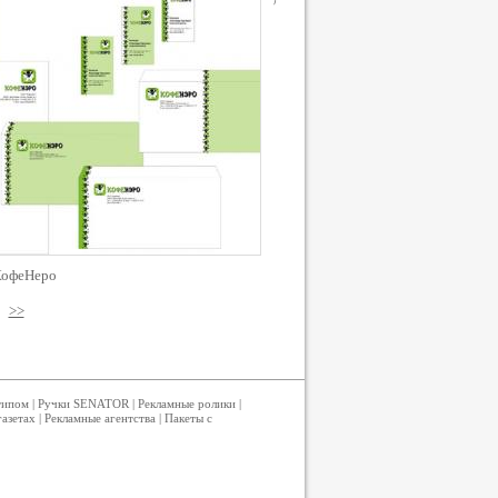
КофеНеро
>>
типом
|
Ручки SENATOR
|
Рекламные ролики
|
газетах
|
Рекламные агентства
|
Пакеты с