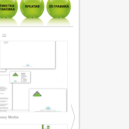
>>
eroy Merlin