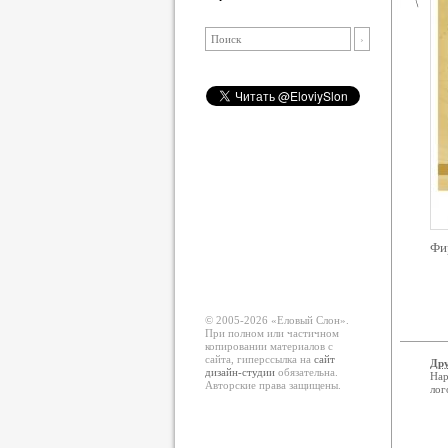
Фи
© 2005-2026 «Еловый Cлон».
При полном или частичном
копировании материалов с
сайта, гиперссылка на
сайт
Дру
дизайн-студии
обязательна.
Нар
Авторские права защищены.
лог