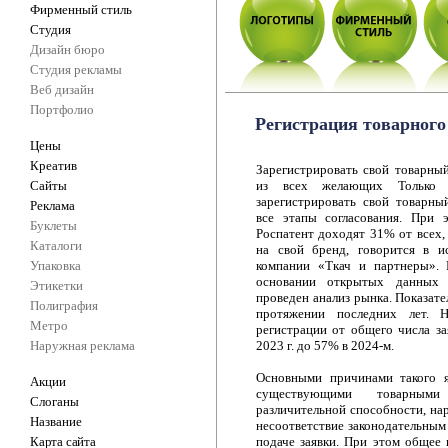
Фирменный стиль
Студия
Дизайн бюро
Студия рекламы
Веб дизайн
Портфолио
Регистрация товарного
Цены
Креатив
Зарегистрировать свой товарный
Сайты
из всех желающих Тольк
зарегистрировать свой товарны
Реклама
все этапы согласования. При 
Буклеты
Роспатент доходят 31% от всех,
Каталоги
на свой бренд, говорится в и
Упаковка
компании «Ткач и партнеры».
основании открытых данных 
Этикетки
проведен анализ рынка. Показате
Полиграфия
протяжении последних лет. 
Метро
регистрации от общего числа за
Наружная реклама
2023 г. до 57% в 2024-м.
Основными причинами такого я
Акции
существующими товарными 
Слоганы
различительной способности, на
Название
несоответствие законодательным
Карта сайта
подаче заявки. При этом общее 