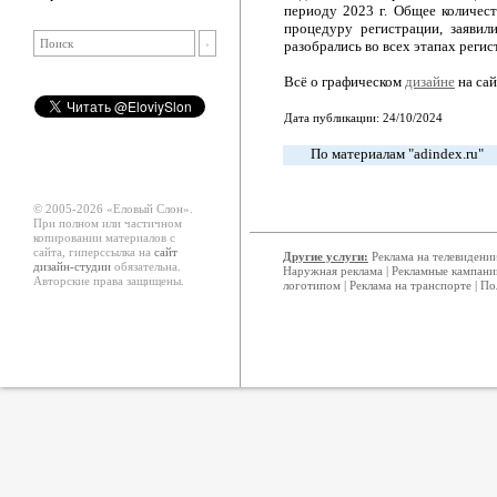
периоду 2023 г. Общее количест
процедуру регистрации, заяви
разобрались во всех этапах регис
Всё о графическом
дизайне
на са
Дата публикации: 24/10/2024
По материалам "adindex.ru"
© 2005-2026 «Еловый Cлон».
При полном или частичном
копировании материалов с
сайта, гиперссылка на
сайт
Другие услуги:
Реклама на телевидени
дизайн-студии
обязательна.
Наружная реклама
|
Рекламные кампани
Авторские права защищены.
логотипом
|
Реклама на транспорте
|
По