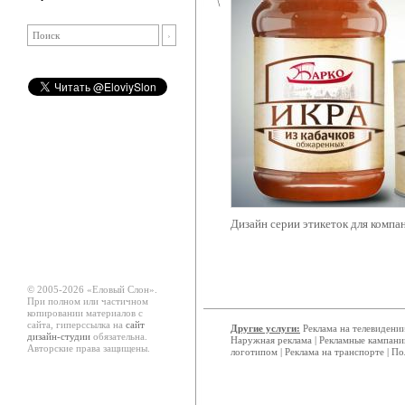
Дизайн серии этикеток для компа
© 2005-2026 «Еловый Cлон».
При полном или частичном
копировании материалов с
сайта, гиперссылка на
сайт
Другие услуги:
Реклама на телевидени
дизайн-студии
обязательна.
Наружная реклама
|
Рекламные кампани
Авторские права защищены.
логотипом
|
Реклама на транспорте
|
По