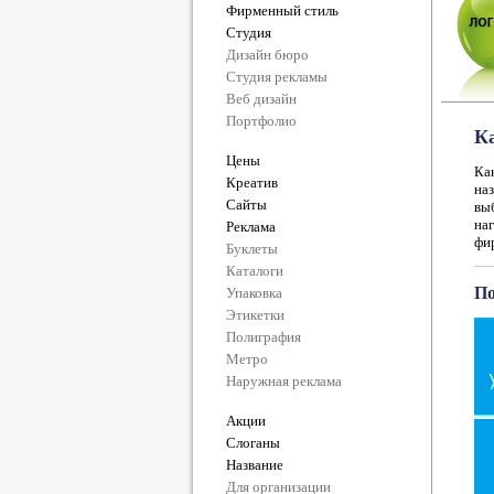
Фирменный стиль
Студия
Дизайн бюро
Студия рекламы
Веб дизайн
Портфолио
К
Цены
Ка
Креатив
на
Сайты
вы
на
Реклама
фир
Буклеты
Каталоги
По
Упаковка
Этикетки
Полиграфия
Метро
Наружная реклама
Акции
Слоганы
Название
Для организации