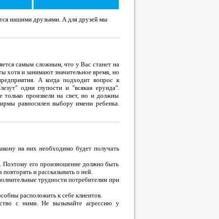
ятся нашими друзьями. А для друзей мы
ляется самым сложным, что у Вас станет на
ы хотя и занимают значительное время, но
редприятия. А когда подходит вопрос к
езут" одни глупости и "всякая ерунда".
е только произвели на свет, но и должны
 фирмы равносилен выбору имени ребенка.
закону на них необходимо будет получать
в. Поэтому его произношение должно быть
 повторять и рассказывать о ней.
ополнительные трудности потребителям при
обны расположить к себе клиентов.
ство с ними. Не вызывайте агрессию у