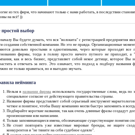
гие из тех фирм, что начинают только с нами работать, в последствии станов
овы на всё! ))
 простой выбор
началу Вы будете думать, что вся "волокита" с регистрацией предприятия яв
и создания собственной компании. Но это не правда. Организационные момент
ляются довольно простыми и однотипными, через которые проходят все п
енованию фирмы, тогда в голову просто ничего путного не приходит, а "л
мпания, как и весь бизнес, представляет собой некое детище, которое Вы н
растить и отвечать за него. Это означает, что подход к подбору названия
жно не только нравиться, но и выгодно звучать.
авила нейминга
Нельзя в
названии фирмы
использовать государственные слова, ведь по 
специальное согласие от действующего правительства страны.
Название фирмы представляет собой серьезный инструмент маркетолого
четкое и понятное, чтобы Вашу компанию могли быстро запомнить и всегда
Подбирайте короткие названия, так как очень длинные фразы создадут д
произношении или написании.
Только запоминающиеся имена, обозначающие существующие понятия спос
Не стоит повторять уже известные мировые бренды, не ищите сход
конкурентов и "не тяните на себя судебное одеяло".
В состав слов может войти юридическое название.