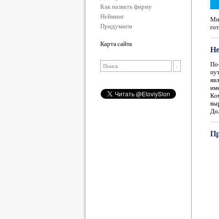
Как назвать фирму
Нейминг
Мно
Придумаем
гот
Карта сайта
Не
По-
пут
яв
им
Ко
вы
Дол
Пр