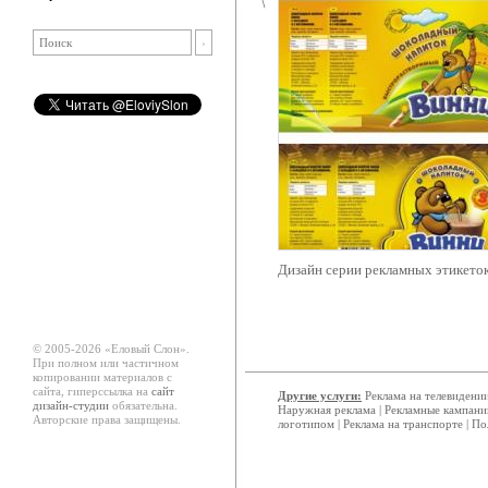
Дизайн серии рекламных этикето
© 2005-2026 «Еловый Cлон».
При полном или частичном
копировании материалов с
сайта, гиперссылка на
сайт
Другие услуги:
Реклама на телевидени
дизайн-студии
обязательна.
Наружная реклама
|
Рекламные кампани
Авторские права защищены.
логотипом
|
Реклама на транспорте
|
По